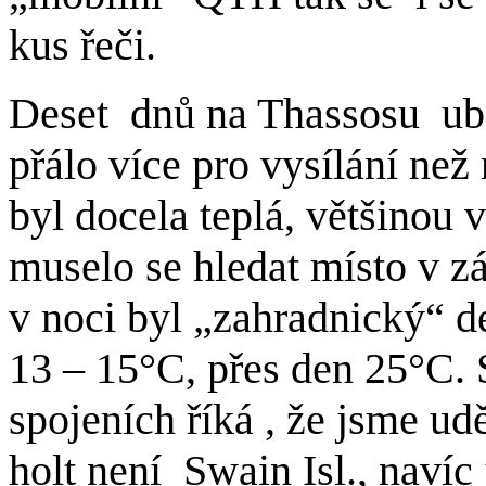
kus řeči.
Deset dnů na Thassosu ubě
přálo více pro vysílání než
byl docela teplá, většinou 
muselo se hledat místo v zá
v noci byl „zahradnický“ d
13 – 15°C, přes den 25°C. 
spojeních říká , že jsme u
holt není Swain Isl., naví