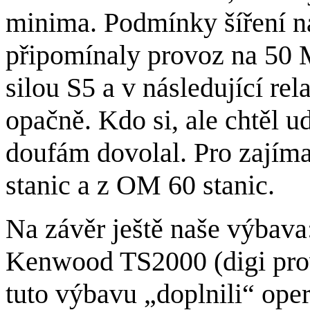
minima. Podmínky šíření n
připomínaly provoz na 50 M
silou S5 a v následující rel
opačně. Kdo si, ale chtěl u
doufám dovolal. Pro zajím
stanic a z OM 60 stanic.
Na závěr ještě naše výbava
Kenwood TS2000 (digi prov
tuto výbavu „doplnili“ ope