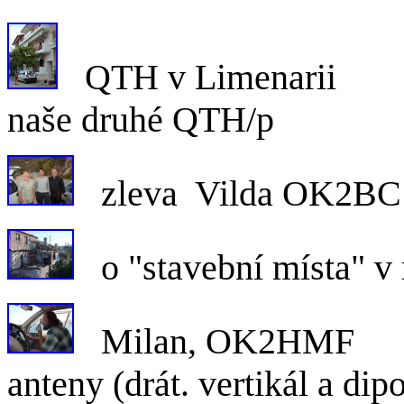
QTH v L
naše druhé QTH/p
zleva Vilda OK2BC 
o "stavební místa" 
Milan,
anteny (drát. vertikál a d