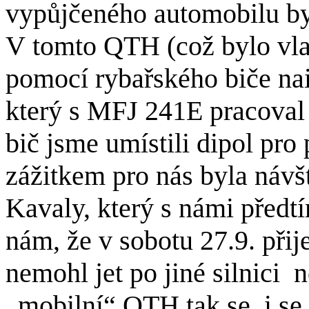
vypůjčeného automobilu by 
V tomto QTH (což bylo vla
pomocí rybařského biče nain
který s MFJ 241E pracoval 
bič jsme umístili dipol p
zážitkem pro nás byla náv
Kavaly, který s námi předt
nám, že v sobotu 27.9. při
nemohl jet po jiné silnici 
„mobilní“ QTH tak se i se