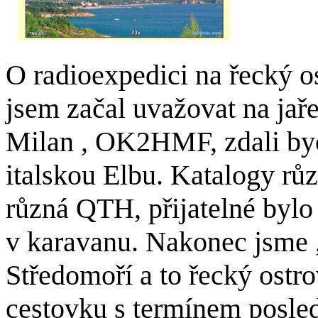
O radioexpedici na řecký 
jsem začal uvažovat na jaře
Milan , OK2HMF, zdali bych
italskou Elbu. Katalogy rů
různá QTH, přijatelné by
v karavanu. Nakonec jsme , 
Středomoří a to řecký ostr
cestovku s termínem posled