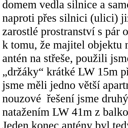
domem vedla silnice a samo
naproti přes silnici (ulici) 
zarostlé prostranství s pár
k tomu, že majitel objektu n
antén na střeše, použili js
„držáky“ krátké LW 15m př
jsme měli jedno větší apar
nouzové řešení jsme druhý 
natažením LW 41m z balkon
Jeden konec antény byl ted