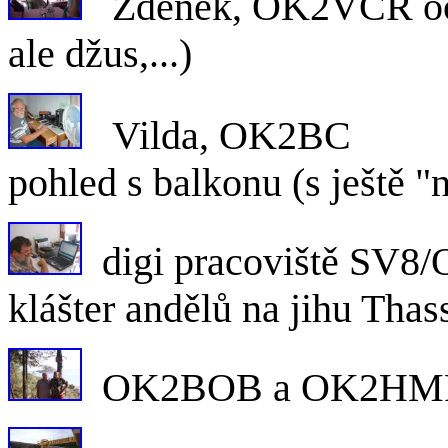
Zdeněk, OK2VCR oče
ale džus,...)
Vilda
pohled s balkonu (s ještě 
digi pracovi
klášter andělů na jihu Thas
OK2BOB a OK2HMF, 