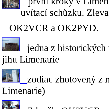
první kroky v Limena
uvítací schůzku. Z
OK2VCR a OK2PYD.
jedna z historických 
jihu Limenarie
zodiac zhotovený z 
Limenarie)