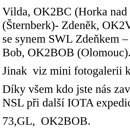
Vilda, OK2BC (Horka na
(Šternberk)- Zdeněk, OK2V
se synem SWL Zdeňkem – 
Bob, OK2BOB (Olomouc)
Jinak viz mini fotogalerii 
Díky všem kdo jste nás zav
NSL při další IOTA expedic
73,GL, OK2BOB.