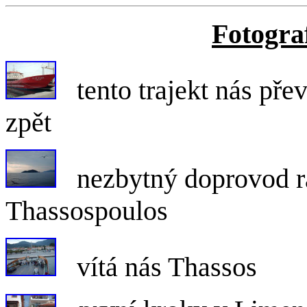
Fotograf
tento trajekt nás př
zpět
nezbytný doprovod r
Thassospoulos
vítá nás Thassos