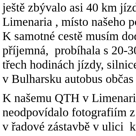
ještě zbývalo asi 40 km jíz
Limenaria , místo našeho po
K samotné cestě musím dod
příjemná, probíhala s 20-
třech hodinách jízdy, silni
v Bulharsku autobus občas
K našemu QTH v Limenarii
neodpovídalo fotografiím z
v řadové zástavbě v ulici 