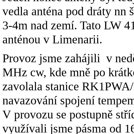
vedla anténa pod dráty nn š
3-4m nad zemí. Tato LW 41
anténou v Limenarii.
Provoz jsme zahájili v ned
MHz cw, kde mně po krá
zavolala stanice RK1PWA/3
navazování spojení tempem 
V provozu se postupně stříd
využívali jsme pásma od 1