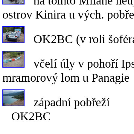
na tomto Mila
ostrov Kinira u vých. pobř
OK2BC (v roli šofé
včelí úly v 
mramorový lom u Panagie
západní pobřeží
OK2BC