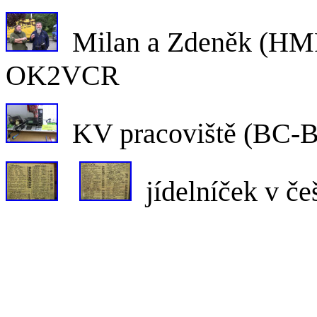
Milan a Zde
OK2VCR
KV pracoviště (B
jídelníček v č