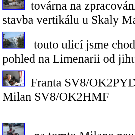
továrna na zpracov
stavba vertikálu u Skaly
touto ulicí jsme ch
pohled na Limenarii od jih
Franta S
Milan SV8/OK2HMF