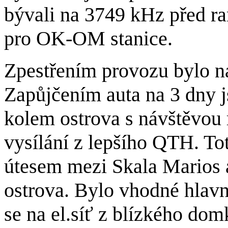
bývali na 3749 kHz před
pro OK-OM stanice.
Zpestřením provozu bylo na
Zapůjčením auta na 3 dny j
kolem ostrova s návštěvou 
vysílání z lepšího QTH. T
útesem mezi Skala Marios a
ostrova. Bylo vhodné hlav
se na el.síť z blízkého dom